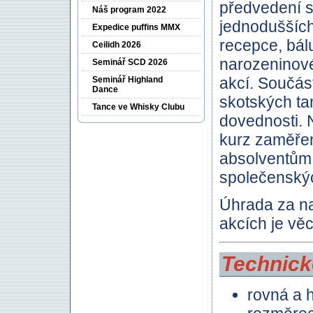
předvedení s
Náš program 2022
jednodušších
Expedice puffins MMX
recepce, bál
Ceilidh 2026
narozeninové
Seminář SCD 2026
akcí. Součás
Seminář Highland
Dance
skotských ta
Tance ve Whisky Clubu
dovednosti.
kurz zaměřen
absolventům
společenský
Úhrada za na
akcích je vě
Technick
rovná a 