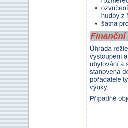
rozměrec
ozvučení
hudby z
šatna pro
Finanční
Úhrada režie
vystoupení a
ubytování a 
stanovena d
pořadatele t
výuky.
Případné ob