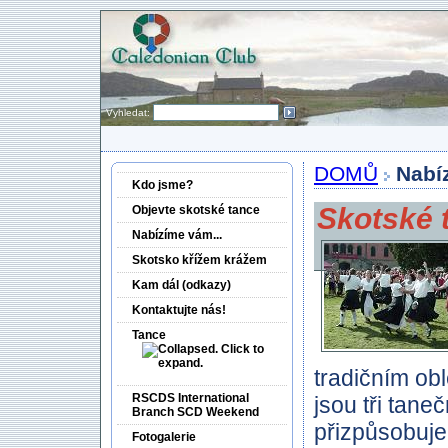
Vyhledat:
DOMŮ
Nabí­
Kdo jsme?
Skotské 
Objevte skotské tance
Nabí­zíme vám...
Skotsko křížem krážem
Kam dál (odkazy)
Kontaktujte nás!
Tance
tradičním ob
RSCDS International
jsou tři tan
Branch SCD Weekend
přizpůsobuje
Fotogalerie